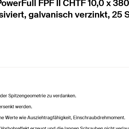
owerFull FPF II CHTF 10,0 x 380
siviert, galvanisch verzinkt, 25 
 der Spitzengeometrie zu verdanken.
versenkt werden.
he Werte wie Ausziehtragfähigkeit, Einschraubdrehmoment.
orbohreffekt erzeugt und die langen Schrauben nicht verlauf