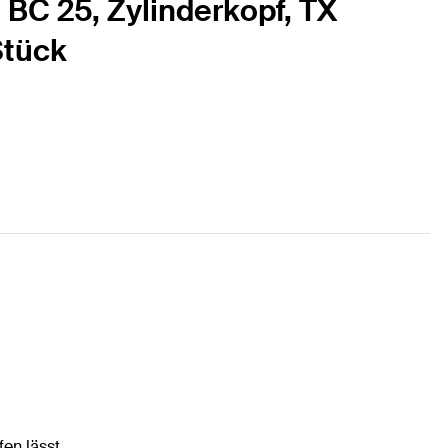
 BC 25, Zylinderkopf, TX
Stück
en lässt.