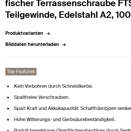
fischer Terrassenschraube FTS
Teilgewinde, Edelstahl A2, 10
Produktvarianten
Bilddaten herunterladen
Top Features
Kein Vorbohren durch Schneidkerbe.
Spaltfreies Verschrauben.
Spart Kraft und Akkukapazität: Schaftfräsrippen senk
Hohe Witterungs- und Gerbsäurebeständigkeit.
Barfuß begehbarer Oberflächenabschluss durch Senk