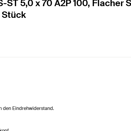
-ST 5,0 x 70 A2P 100, Flacher S
0 Stück
en den Eindrehwiderstand.
kopf.