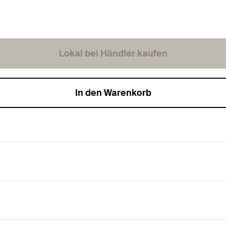
Lokal bei Händler kaufen
In den Warenkorb
tern-TX-Aufnahme und Teilgewinde.