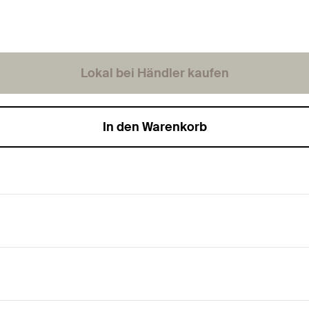
Lokal bei Händler kaufen
In den Warenkorb
tern-TX-Aufnahme und Teilgewinde.