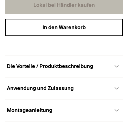
Lokal bei Händler kaufen
In den Warenkorb
Die Vorteile / Produktbeschreibung
Anwendung und Zulassung
Die Spanplattenschraube mit Tellerkopf,
Innenstern-TX-Aufnahme und Teilgewinde.
Montageanleitung
Anwendungen
Vorteile