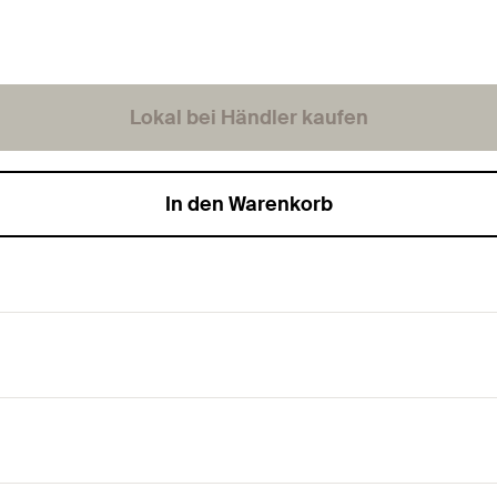
Lokal bei Händler kaufen
In den Warenkorb
ern-TX-Aufnahme und Teilgewinde.