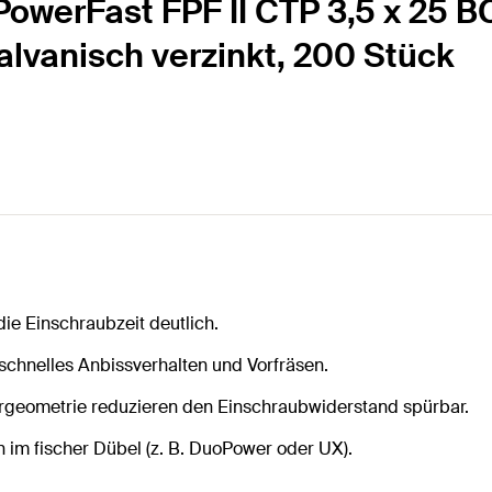
owerFast FPF II CTP 3,5 x 25 BC
galvanisch verzinkt, 200 Stück
ie Einschraubzeit deutlich.
 schnelles Anbissverhalten und Vorfräsen.
ergeometrie reduzieren den Einschraubwiderstand spürbar.
n im fischer Dübel (z. B. DuoPower oder UX).