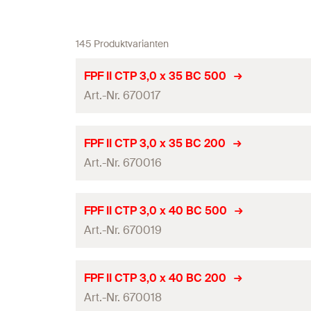
145 Produktvarianten
FPF II CTP 3,0 x 35 BC 500
Art.-Nr. 670017
ETA-Zulassung
FPF II CTP 3,0 x 35 BC 200
Art.-Nr. 670016
Durchmesser
(
)
d
Länge
(
)
l
ETA-Zulassung
FPF II CTP 3,0 x 40 BC 500
Schraubenabmessung
(
)
Art.-Nr. 670019
d
x l
s
s
Durchmesser
(
)
d
Kopf-ø
(
)
d
h
Länge
(
)
l
ETA-Zulassung
FPF II CTP 3,0 x 40 BC 200
Kopfhöhe
(
)
h
Schraubenabmessung
(
)
Art.-Nr. 670018
d
x l
s
s
Durchmesser
(
)
d