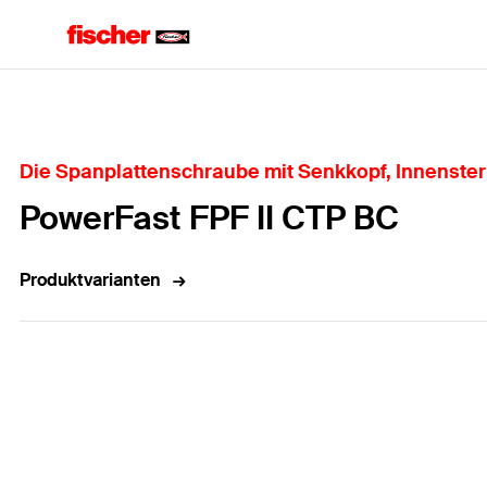
Home
Die Spanplattenschraube mit Senkkopf, Innenste
PowerFast FPF II CTP BC
Produktvarianten