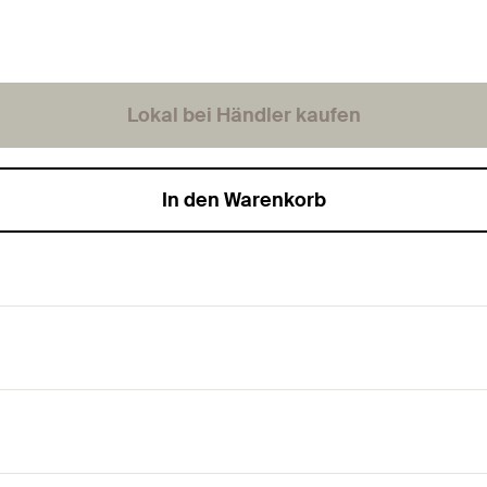
Lokal bei Händler kaufen
In den Warenkorb
ern-TX-Aufnahme und Vollgewinde.