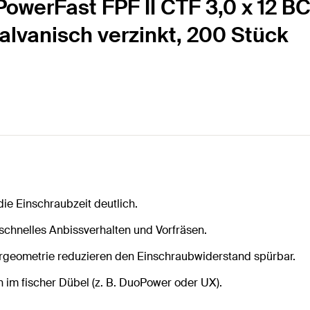
owerFast FPF II CTF 3,0 x 12 BC
galvanisch verzinkt, 200 Stück
ie Einschraubzeit deutlich.
 schnelles Anbissverhalten und Vorfräsen.
ergeometrie reduzieren den Einschraubwiderstand spürbar.
n im fischer Dübel (z. B. DuoPower oder UX).