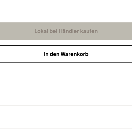
Lokal bei Händler kaufen
In den Warenkorb
enstern-TX-Aufnahme und Vollgewinde.