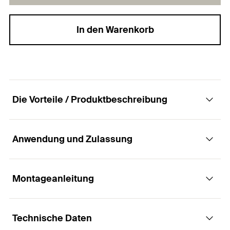
In den Warenkorb
Die Vorteile / Produktbeschreibung
Anwendung und Zulassung
Die Spanplattenschrauben ClassicFast FCF II
CTF BC mit Senkkopf, Innenstern TX-Antrieb
und Vollgewinde.
Montageanleitung
Anwendungen
Vorteile
Technische Daten
Allgemeine Holzverbindungen
Funktionsweise / Montage