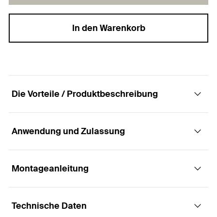
In den Warenkorb
Die Vorteile / Produktbeschreibung
Anwendung und Zulassung
Die Spanplattenschrauben ClassicFast FCF II
CTF BC mit Senkkopf, Innenstern TX-Antrieb
und Vollgewinde.
Montageanleitung
Anwendungen
Vorteile
Technische Daten
Allgemeine Holzverbindungen
Funktionsweise / Montage