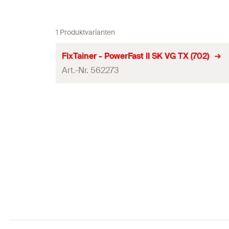
1 Produktvarianten
FixTainer - PowerFast II SK VG TX (702)
Art.-Nr. 562273
Inhalt
Produkttyp
Verpackungsvariante
Profi / DIY
Inhalt