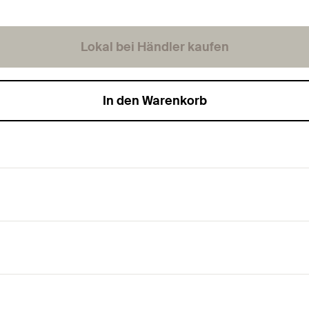
Lokal bei Händler kaufen
In den Warenkorb
gewinde, Nadelspitze und Antrieb Kreuzschlitz PH