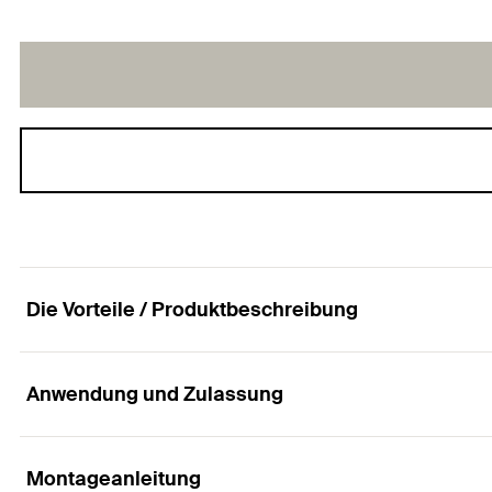
Die Vorteile / Produktbeschreibung
Anwendung und Zulassung
Die Gipskartonschraube mit Trompetenkopf, Fein
Vorteile
Montageanleitung