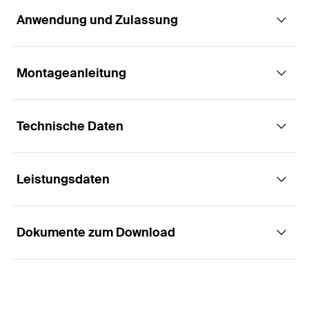
Anwendung und Zulassung
Die kraftvolle Holzbauschraube mit
Sechskantkopf und Innenstern-Aufnahme
Montageanleitung
Anwendungen
Vorteile
Technische Daten
Holz-Holz-Verbindungen
Die neuartige patentierte Kernfräsergeometrie
Funktionsweise / Montage
ermöglicht ein punktgenaues Fertigfräsen und ein
Stahlblech-Holzverbindungen
gutes Herausarbeiten des Holzmehls. Dies
Leistungsdaten
Unterkonstruktionen
ermöglicht geringe Rand- und Achsabstände und
Die Sechskantkopfschrauben mit angepresster
ETA-Zulassung
macht verschiedene Holzkonstruktionen erst
Scheibe sind durch ihre hohen
Befestigung von Metallgeländern an
möglich.
Kopfdurchzugswerte besonders leistungsfähig.
Durchmesser
Holzunterkonstruktionen
(
)
10
mm
d
Dokumente zum Download
Die Schraubenspitze mit den drei Rippen sorgt für
Biegewinkel
(
)
29
°
α
Länge
(
)
120
mm
bend
l
ein schnelles Anbissverhalten und zugleich für ein
Charakteristische
Vorfräsen. Ein schnelles Ansetzen ist
Schraubenabmessun
31
kN
10,0x120
mm
Baustoffe
Zugfestigkeit
(
)
f
g
(
)
tens,k
sichergestellt, das Spaltverhalten wird für den
d
x l
s
s