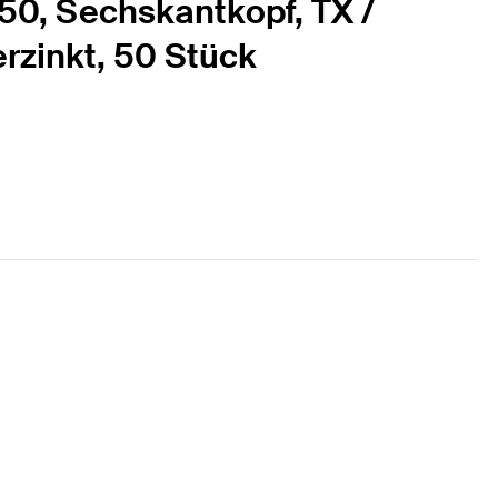
50, Sechskantkopf, TX /
erzinkt, 50 Stück