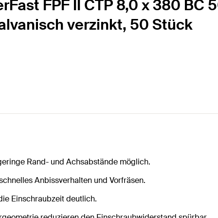
Fast FPF II CTP 8,0 x 380 BC 5
galvanisch verzinkt, 50 Stück
 geringe Rand- und Achsabstände möglich.
 schnelles Anbissverhalten und Vorfräsen.
ie Einschraubzeit deutlich.
ergeometrie reduzieren den Einschraubwiderstand spürbar.