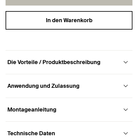
In den Warenkorb
Die Vorteile / Produktbeschreibung
Anwendung und Zulassung
Komplettes Befestigungsset für Waschtische
Vorteile
Montageanleitung
Anwendungen
Der komplette Befestigungssatz ermöglicht eine
Technische Daten
Waschtische
einfache und schnelle Montage.