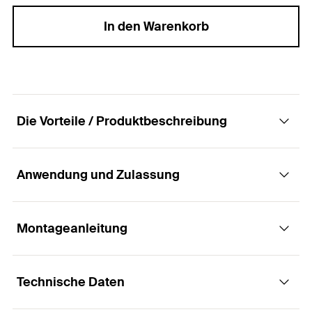
In den Warenkorb
Die Vorteile / Produktbeschreibung
Anwendung und Zulassung
Die professionelle Verblendsanierung von
zweischaligem Mauerwerk.
Montageanleitung
Anwendungen
Vorteile
Technische Daten
Nachträgliche Vernadelung von zweischaligem
Die spreizdruckfreie Befestigung verhindert
Funktionsweise / Montage
Mauerwerk
Abplatzungen oder Spaltrisse. Dadurch kann der