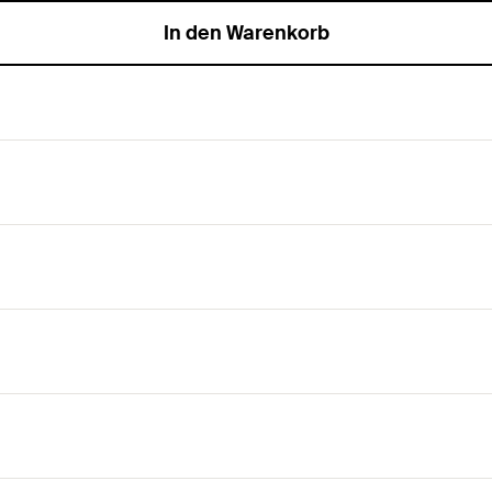
In den Warenkorb
ohrlochreinigung bei Bewehrungsanschlüssen.
. Mit der SDS-Aufnahme lassen sie sich mit einer Bohrmasc
tenkontrollschablone, ob die Bürsten noch den geforderten D