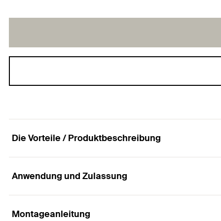
Die Vorteile / Produktbeschreibung
Anwendung und Zulassung
Der Schlagdübel für eine einfache, schnelle und 
Vorteile
Montageanleitung