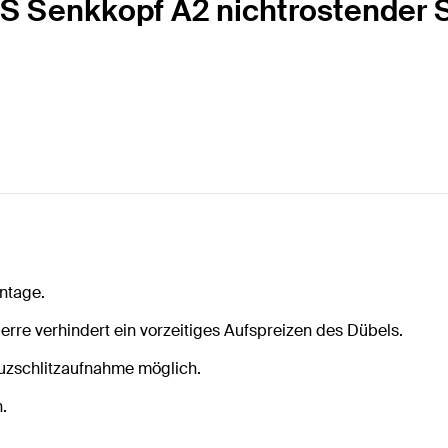
 S Senkkopf A2 nichtrostender 
ntage.
erre verhindert ein vorzeitiges Aufspreizen des Dübels.
uzschlitzaufnahme möglich.
.