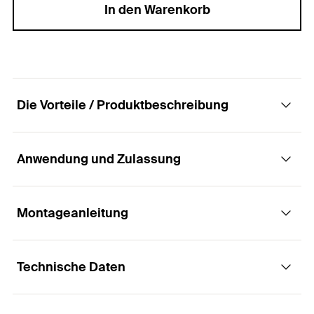
In den Warenkorb
Die Vorteile / Produktbeschreibung
Anwendung und Zulassung
Der Schlagdübel mit Pilzkopf für eine
einfache, schnelle und wirtschaftliche
Montage.
Montageanleitung
Anwendungen
Vorteile
Technische Daten
Folien
Funktionsweise / Montage
Zeit- und Kostenersparnis durch schnelle
Bleche
Schlagmontage. Dies ermöglicht eine