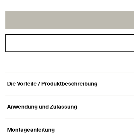
Die Vorteile / Produktbeschreibung
Anwendung und Zulassung
Der Vielseitige mit multipler Verankerungstiefe
Vorteile
Montageanleitung