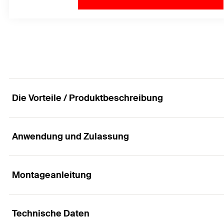
Die Vorteile / Produktbeschreibung
Anwendung und Zulassung
Der Vielseitige mit multipler Verankerungstiefe
Vorteile
Montageanleitung
Anwendungen
Das lange Spreizelement mit multiplen Verankerungs
Technische Daten
Bewegungsmelder
einsetzbaren Produkt.
Funktionsweise / Montage