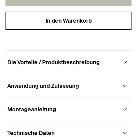
In den Warenkorb
Die Vorteile / Produktbeschreibung
Anwendung und Zulassung
Der Vielseitige mit multipler
Verankerungstiefe
Montageanleitung
Anwendungen
Vorteile
Technische Daten
Fassaden-, Decken- und Dachunterkonstruktionen
Das lange Spreizelement mit multiplen