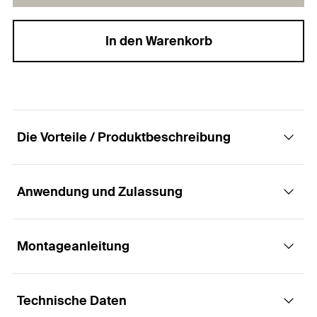
In den Warenkorb
Die Vorteile / Produktbeschreibung
Anwendung und Zulassung
Mit cleverem Biss verankern
Vorteile
Montageanleitung
Anwendungen
Die abgestimmte Kombination aus Design und
Technische Daten
Fassaden-, Decken- und Dachunterkonstruktionen
Material beißt sich perfekt in alle Baustoffe und
Funktionsweise / Montage