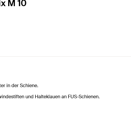
ix M 10
r in der Schiene.
windestiften und Halteklauen an FUS-Schienen.