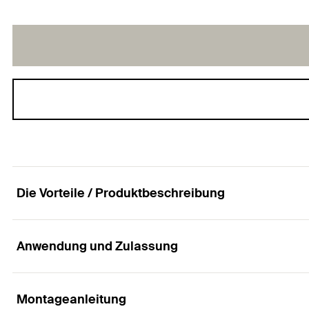
Die Vorteile / Produktbeschreibung
Anwendung und Zulassung
Schiebemutter für die schnelle und einfache Befe
Vorteile
Montageanleitung