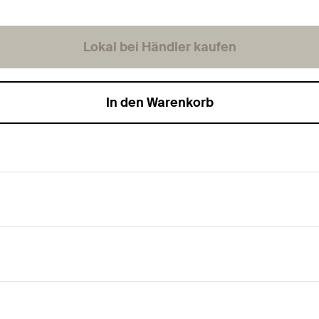
Lokal bei Händler kaufen
In den Warenkorb
stigung in den FUS-Profilen.