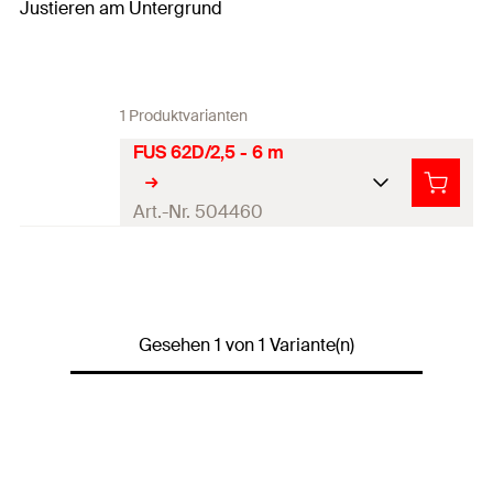
Justieren am Untergrund
1 Produktvarianten
FUS 62D/2,5 - 6 m
Art.-Nr. 504460
ETA-Zulassung
Höhe
(
)
62
mm
H
Gesehen 1 von 1 Variante(n)
Stärke
(
)
2,5
mm
S
Länge
(
)
6.000
mm
L
Länge
(
)
6
m
l