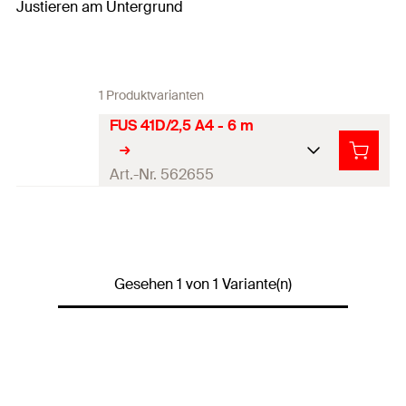
Justieren am Untergrund
1 Produktvarianten
FUS 41D/2,5 A4 - 6 m
Art.-Nr. 562655
Stärke
(
)
2,5
mm
S
Länge
(
)
6.000
mm
L
Gesehen 1 von 1 Variante(n)
Länge
(
)
6
m
l
Profilquerschnitt
6,23
cm²
4
Trägheitsmoment
(
)
34,88
cm
l
y