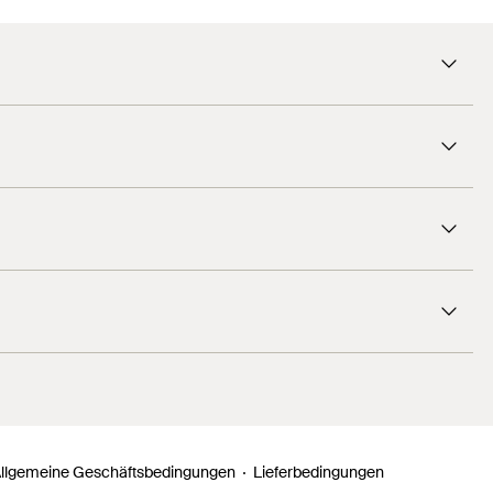
200
mm
on.
41
mm
200
mm
ung mit dem Untergrund geeignet. Die Winkelkonsole gibt
4
mm
7
kN
40
Nm
FUS 21D, 41, 62, 41D
Ja
Winkelkonsole
Profi
llgemeine Geschäftsbedingungen
Lieferbedingungen
10
Stück