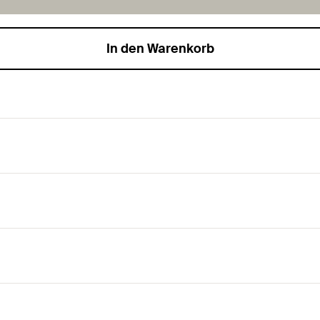
In den Warenkorb
 sehr hohe Stabilität und Sicherheit.
tecksystem und zur seitlichen Befestigung am Untergrund.