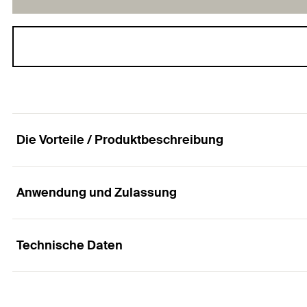
Die Vorteile / Produktbeschreibung
Anwendung und Zulassung
Konstruktionselement - Winkelkonsole PWK
Vorteile
Technische Daten
Anwendungen
Die stabile Winkelkonsole gibt einer Tragekonstruktion
Stabile Winkelkonsole zur Aussteifung für das Durchs