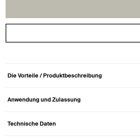
Die Vorteile / Produktbeschreibung
Anwendung und Zulassung
Konstruktionselement - Universalgelenk FUH
Vorteile
Technische Daten
Anwendungen