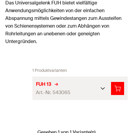
Das Universalgelenk FUH bietet vielfältige
Anwendungsmöglichkeiten von der einfachen
Abspannung mittels Gewindestangen zum Aussteifen
von Schienensystemen oder zum Abhängen von
Rohrleitungen an unebenen oder geneigten
Untergründen.
1 Produktvarianten
FUH 13
Art.-Nr. 543065
Material
Galvanisch verzinkter Stahl
Oberflächensch
galvanisch/elektrolytisch
utz
verzinkt
Gesehen 1 von 1 Variante(n)