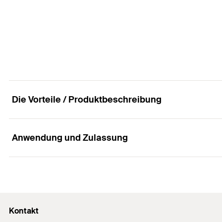
Produkttyp
Lastniveau
GTIN (EAN-Code)
Profi / DIY
Für Profil
Menge
Produkttyp
GTIN (EAN-Code)
Profi / DIY
Menge
Die Vorteile / Produktbeschreibung
GTIN (EAN-Code)
Anwendung und Zulassung
Vorteile
Der passgenaue Sattel lässt eine einfache Montage d
Anwendungen
Die stabile Ausführung des Sattelflansch bietet einer 
Kontakt
Verbindungselement zwischen Montageschiene und B