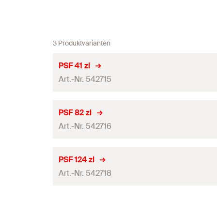
3 Produktvarianten
PSF 41 zl
Art.-Nr. 542715
Material
PSF 82 zl
Art.-Nr. 542716
Lastniveau
Für Profil
Material
PSF 124 zl
Produkttyp
Art.-Nr. 542718
Lastniveau
Profi / DIY
Für Profil
Material
Menge