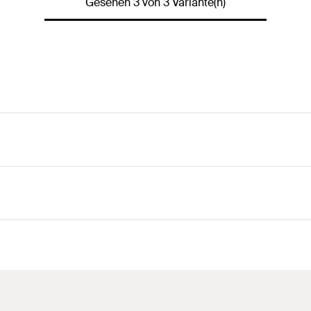
Gesehen 3 von 3 Variante(n)
urch Einlegen der Montageschiene zu.
belastbaren Konstruktion sicheren Halt.
auwerk für das Durchstecksystem.