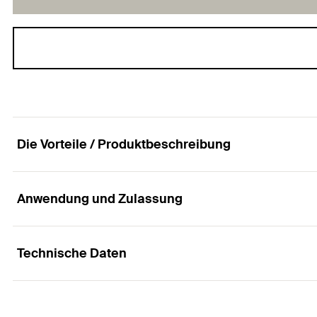
Die Vorteile / Produktbeschreibung
Anwendung und Zulassung
Abdeckkappe für Montageschienen
Vorteile
Technische Daten
Anwendungen
Passgenauer Abschluss zu Montageschienen FUS 21,
Abschluss für Montageschienen FUS und Auslegerko