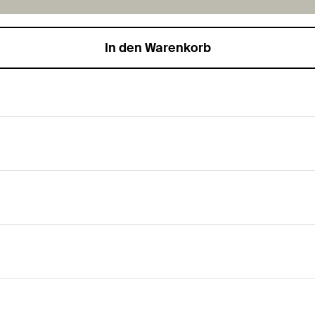
In den Warenkorb
 FUS 41 und FUS 62 sowie Auslegerkonsolen FCA und FCAM.
nsolen FCA sowie Massive Auslegerkonsolen FCAM.