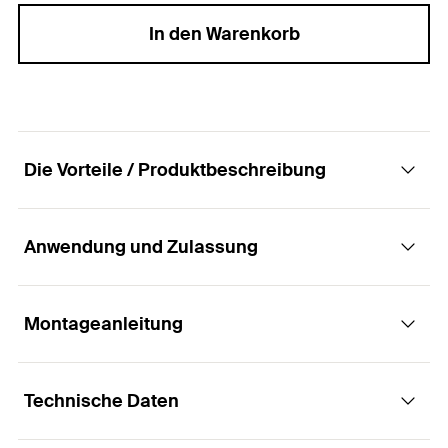
In den Warenkorb
Die Vorteile / Produktbeschreibung
Anwendung und Zulassung
Monatagewinkel FMA - die
anwendungsorientierte Verbindung von FMP
Montagprofilen untereinander
Montageanleitung
Anwendungen
Vorteile
Technische Daten
Montageelemente zur variablen Gestaltung von
Tragekonstruktionen mit den FMP-
Die unterschiedlichen Bauhöhen des
1
/ 5