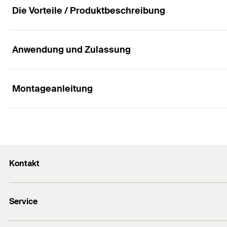
Lastniveau
Die Vorteile / Produktbeschreibung
Produkttyp
Profi / DIY
Anwendung und Zulassung
Vorteile
Menge
Die unterschiedlichen Bauformen der Montagewinkel
Montageanleitung
GTIN (EAN-Code)
Anwendungen
flexibilisieren die Konstruktionsmöglichkeiten nachhal
Die Ausführung der Montagewinkel FMA mit Langlöc
Montageelemente zur Gestaltung von mehrdimensiona
Konstruktion und vereinfacht den Montageprozess.
Zur Anwendung im Innen- und Außenbereich.
Montage FMA 3
Kontakt
Eigenschaften
1
2
3
Kontaktformular
Werkstoff: Stahl S235JR (Werkstoff Nr. 1.0038) nach
Service
Presse
Verzinkung: feuerverzinkt nach DIN EN ISO 1461
Newsletter
Händlersuche