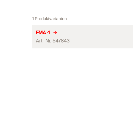
1 Produktvarianten
FMA 4
Art.-Nr. 547843
Länge
(
)
L
Breite
(
)
B
Höhe
(
)
H
Stärke
(
)
S
Material
Oberflächenschutz