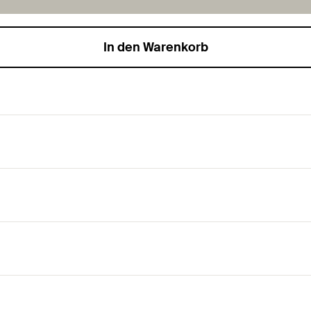
In den Warenkorb
m Montageprofil FMP
 FMP 120 und FMP 160 und Auslegerkonsolen FMC.