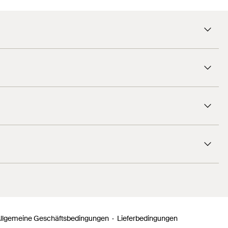
Polypropylen (PP)
 und den Auslegerkonsolen FMC. Hergestellt sind die
Polypropylen (PP)
Polypropylen (PP)
Schwer
FMP 120
schwarz
Abdeckkappe
Profi
60
Stück
4048962338720
llgemeine Geschäftsbedingungen
Lieferbedingungen