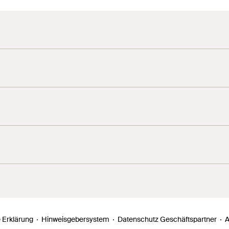
ung zu den unterschiedlichen Größen der Montageprofile FMP
 Erklärung
Hinweisgebersystem
Datenschutz Geschäftspartner
A