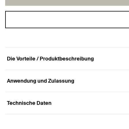
Die Vorteile / Produktbeschreibung
Anwendung und Zulassung
Der aufsteckbare und formgenaue Abschluss zu
Vorteile
Technische Daten
Anwendungen
Passgenauer Abschluss zu Montageprofilen FMP 90,
Abschluss für Profilenden