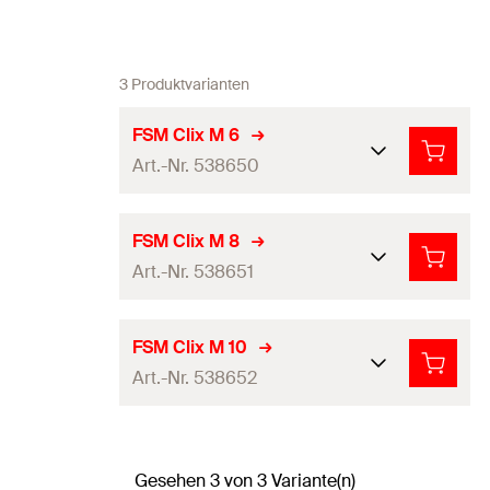
3 Produktvarianten
FSM Clix M 6
Art.-Nr. 538650
Gewinde
(
)
M6
A
FSM Clix M 8
Art.-Nr. 538651
Gewindemaß in mm
6
mm
Schlüsselweite
10
mm
Gewinde
(
)
M8
A
FSM Clix M 10
Art.-Nr. 538652
Gewindemaß in mm
—
galvanisch/elektrolytisch
Oberflächenschutz
verzinkt
Schlüsselweite
13
mm
Gewinde
(
)
M10
A
Prüfzeichen /
—
Gesehen 3 von 3 Variante(n)
Zulassungen