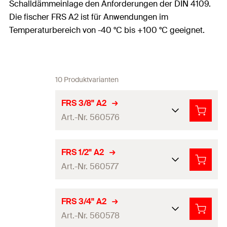
Schalldämmeinlage den Anforderungen der DIN 4109.
Die fischer FRS A2 ist für Anwendungen im
Temperaturbereich von -40 °C bis +100 °C geeignet.
10 Produktvarianten
FRS 3/8'' A2
Art.-Nr. 560576
Breite
(
)
62
mm
B
FRS 1/2'' A2
Art.-Nr. 560577
Breite x Stärke Schellenband
20 x 1,2
mm
(
)
b x s
Breite
(
)
68
mm
B
FRS 3/4'' A2
Breite Schellenband
(
)
20
mm
b
Art.-Nr. 560578
Breite x Stärke Schellenband
Stärke Schellenband
(
)
1,2
mm
20 x 1,2
mm
s