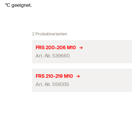
°C geeignet.
2 Produktvarianten
FRS 200-206 M10
Art.-Nr. 539660
Breite
(
)
B
FRS 210-219 M10
Art.-Nr. 558335
Breite x Stärke Schellenband
(
)
b x s
Breite Schellenband
(
)
b
Breite
(
)
B
Stärke Schellenband
(
)
s
Breite x Stärke Schellenband
(
)
b x s
Höhe
(
)
H
Breite Schellenband
(
)
b