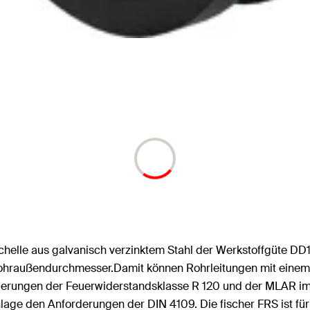
schelle aus galvanisch verzinktem Stahl der Werkstoffgüte D
 Rohraußendurchmesser.Damit können Rohrleitungen mit ei
rungen der Feuerwiderstandsklasse R 120 und der MLAR im I
einlage den Anforderungen der DIN 4109. Die fischer FRS ist