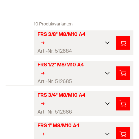
10 Produktvarianten
FRS 3/8" M8/M10 A4
Art.-Nr. 512684
FRS 1/2" M8/M10 A4
Breite
(
)
59
mm
B
Breite x Stärke Schellenband
Art.-Nr. 512685
20 x 1,25
mm
(
)
b x s
FRS 3/4" M8/M10 A4
Breite
(
)
65
mm
B
Breite Schellenband
(
)
20
mm
b
Breite x Stärke Schellenband
Art.-Nr. 512686
Stärke Schellenband
(
)
1,25
mm
20 x 1,25
mm
s
(
)
b x s
FRS 1" M8/M10 A4
Höhe
(
)
47
mm
H
Breite
(
)
71
mm
B
Breite Schellenband
(
)
20
mm
b