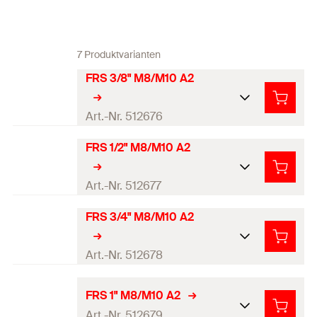
7 Produktvarianten
FRS 3/8" M8/M10 A2
Art.-Nr. 512676
FRS 1/2" M8/M10 A2
Breite
(
)
59
mm
B
Breite x Stärke Schellenband
Art.-Nr. 512677
20 x 1,25
mm
(
)
b x s
FRS 3/4" M8/M10 A2
Breite
(
)
65
mm
B
Breite Schellenband
(
)
20
mm
b
Breite x Stärke Schellenband
Art.-Nr. 512678
Stärke Schellenband
(
)
1,25
mm
20 x 1,25
mm
s
(
)
b x s
Höhe
(
)
47
mm
H
Breite
(
)
71
mm
B
FRS 1" M8/M10 A2
Breite Schellenband
(
)
20
mm
b
Art.-Nr. 512679