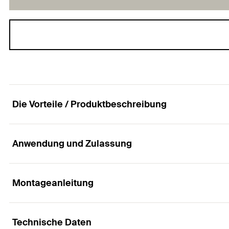
Die Vorteile / Produktbeschreibung
Anwendung und Zulassung
Die Premium-Sprinklerschlaufe mit teilbarem B
Vorteile
Montageanleitung
Anwendungen
FM- und/oder VdS-Zulassung, je nach gewählter Größ
Technische Daten
Installation von Sprinklerleitungen nach Vds- und FM-R