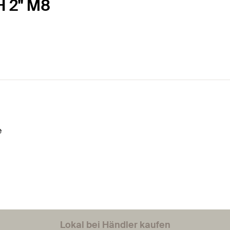
H 2" M8
e
Lokal bei Händler kaufen