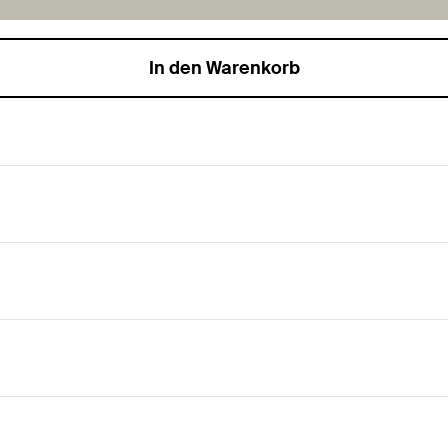
In den Warenkorb
and und Höhenregulierung– FM und/oder VdS-Zulassu
e.
ichtlinien.