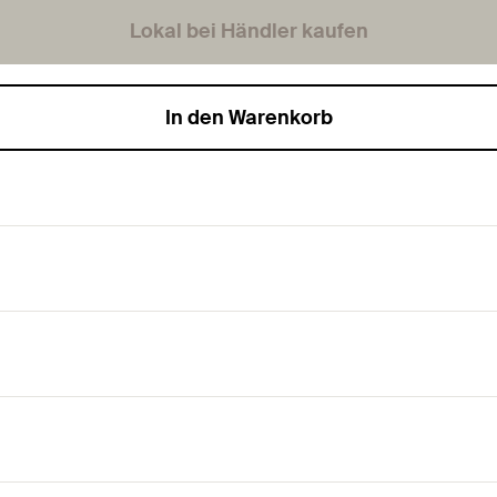
Lokal bei Händler kaufen
In den Warenkorb
mmeinlage mit FM und VdS-Zulassung