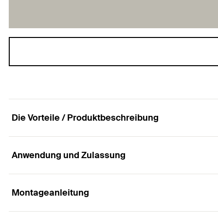
Die Vorteile / Produktbeschreibung
Anwendung und Zulassung
Die zweischraubige Rohrschelle ohne Schalldä
Vorteile
Montageanleitung
Anwendungen