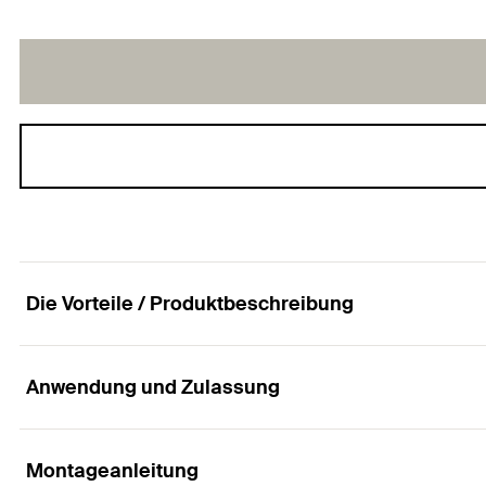
Die Vorteile / Produktbeschreibung
Anwendung und Zulassung
Die massive Rohrschelle mit Schallschutzeinlage 
Vorteile
Montageanleitung