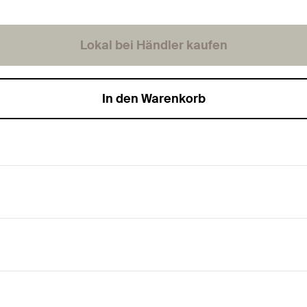
Lokal bei Händler kaufen
In den Warenkorb
für mittlere bis hohe Lasten.