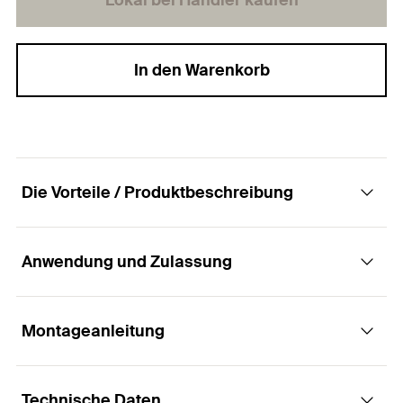
Lokal bei Händler kaufen
In den Warenkorb
Die Vorteile / Produktbeschreibung
Anwendung und Zulassung
Die Gelenkrohrschelle mit dem einfachen und
sicheren Schnellverschluss
Montageanleitung
Anwendungen
Vorteile
Technische Daten
Zeitsparendes Befestigen von Rohrleitungen bis