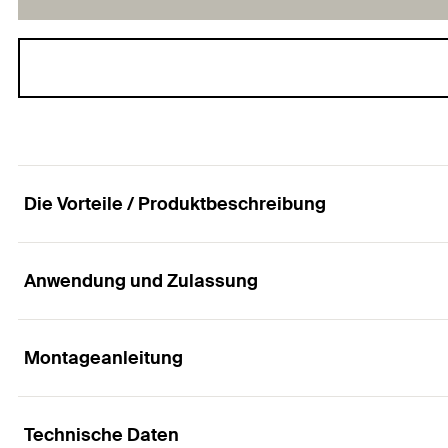
Die Vorteile / Produktbeschreibung
Anwendung und Zulassung
Trägerklammer zur Befestigung an Stahlträgern.
Vorteile
Montageanleitung
Anwendungen
Die Bauform der TKL mit Befestigungsschraube erlau
Technische Daten
Trägerklammern ermöglichen ein einfaches Befestige