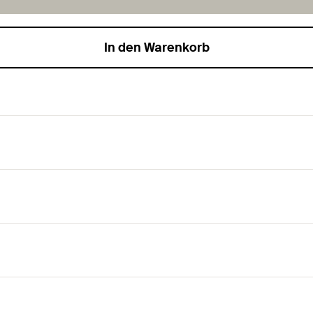
In den Warenkorb
bt das Befestigen am Stahlträger ohne Schweißen und Bohre
n durch Klemmen an Stahlträgern.