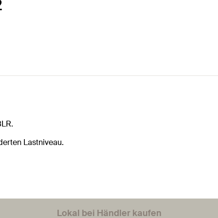
2
BLR.
erten Lastniveau.
Lokal bei Händler kaufen