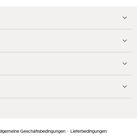
125
mm
M12
Galvanisch verzinkter Stahl
Stahl
galvanisch/elektrolytisch verzinkt
15
kN
Spannschloss
Profi
25
Stück
4006209640906
llgemeine Geschäftsbedingungen
Lieferbedingungen