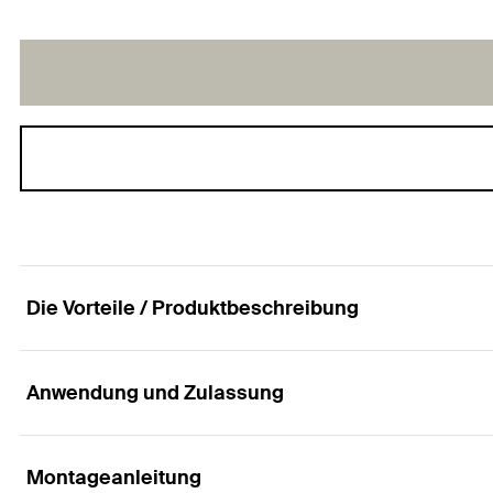
Die Vorteile / Produktbeschreibung
Anwendung und Zulassung
Einfache Verbindung von zwei Gewindestangen.
Vorteile
Montageanleitung