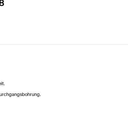
M8
it.
Durchgangsbohrung.