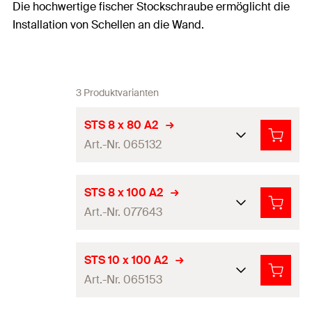
Die hochwertige fischer Stockschraube ermöglicht die
Installation von Schellen an die Wand.
3 Produktvarianten
STS 8 x 80 A2
Art.-Nr. 065132
Länge
(
)
80
mm
L
STS 8 x 100 A2
Art.-Nr. 077643
Gewinde
(
)
M8
A
Schlüsselweite
6
mm
Länge
(
)
100
mm
L
STS 10 x 100 A2
Art.-Nr. 065153
Gewinde
(
)
M8
Schraubsystem
Sechskant
A